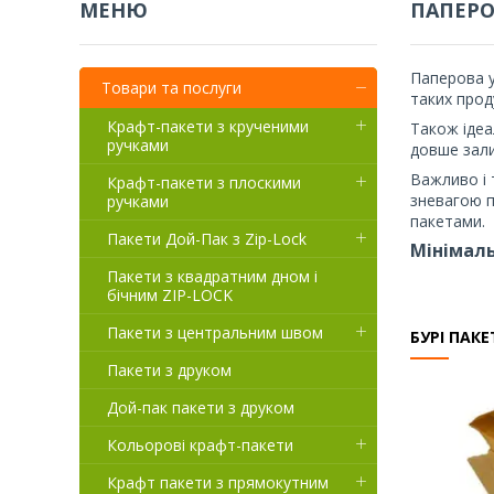
ПАПЕРО
Паперова у
Товари та послуги
таких прод
Крафт-пакети з крученими
Також ідеа
ручками
довше зали
Важливо і 
Крафт-пакети з плоскими
зневагою п
ручками
пакетами.
Пакети Дой-Пак з Zip-Lock
Мінімаль
Пакети з квадратним дном і
бічним ZIP-LOCK
Пакети з центральним швом
БУРІ ПАК
Пакети з друком
Дой-пак пакети з друком
Кольорові крафт-пакети
Крафт пакети з прямокутним