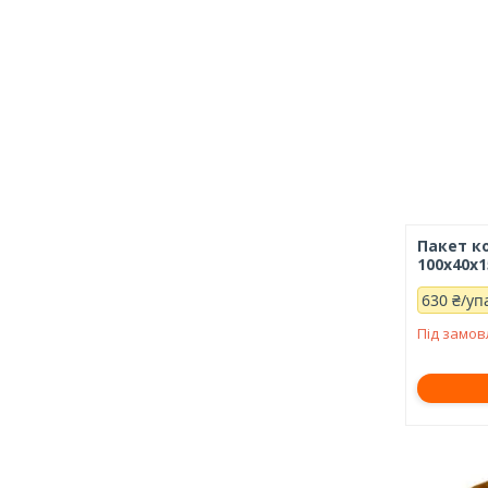
Пакет к
100х40х1
630 ₴/уп
Під замо