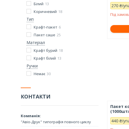
Білий
13
270 ₴/уп
Коричневий
18
Під замо
Тип
Крафт-пакет
6
Пакет саше
25
Матеріал
Крафт бурий
18
Крафт білий
13
Ручки
Немає
30
КОНТАКТИ
Пакет к
(1000шт/
440 ₴/уп
"Авіо-Друк" типографія повного циклу