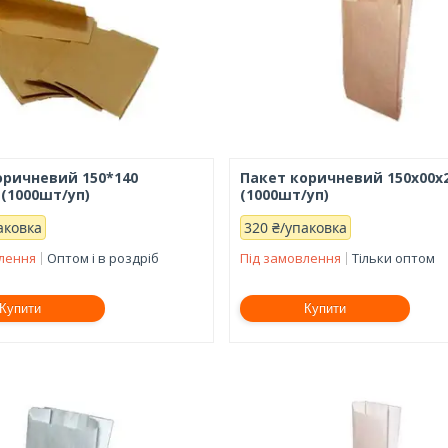
оричневий 150*140
Пакет коричневий 150х00х
 (1000шт/уп)
(1000шт/уп)
аковка
320 ₴/упаковка
влення
Оптом і в роздріб
Під замовлення
Тільки оптом
Купити
Купити