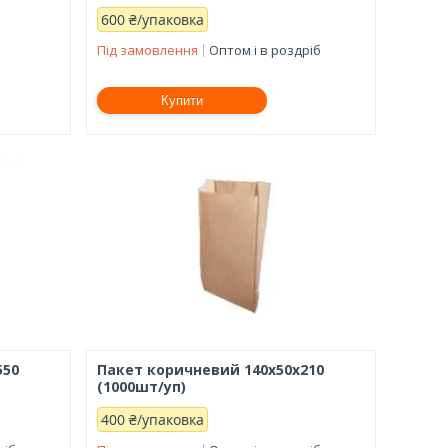
600 ₴/упаковка
Під замовлення
Оптом і в роздріб
Купити
550
Пакет коричневий 140x50x210
(1000шт/уп)
400 ₴/упаковка