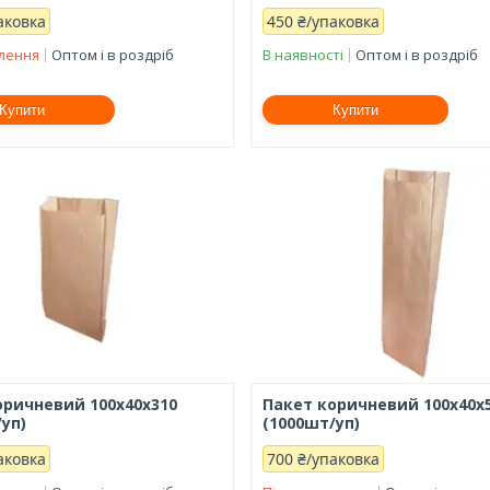
аковка
450 ₴/упаковка
влення
Оптом і в роздріб
В наявності
Оптом і в роздріб
Купити
Купити
оричневий 100х40х310
Пакет коричневий 100х40х
уп)
(1000шт/уп)
аковка
700 ₴/упаковка