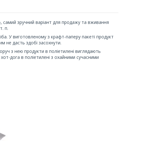
о, самий зручний варіант для продажу та вживання
. п.
ліба. У виготовленому з крафт-паперу пакеті продукт
м не дасть здобі засохнути.
оруч з нею продукти в поліетилені виглядають
 хот-дога в поліетилені з охайними сучасними