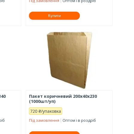
ріб
Під замовлення
Оптом і в роздріб
Купити
340
Пакет коричневий 200х40х230
(1000шт/уп)
720 ₴/упаковка
ріб
Під замовлення
Оптом і в роздріб