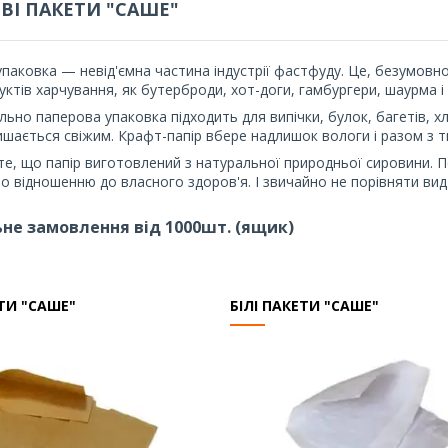
ВІ ПАКЕТИ "САШЕ"
паковка — невід'ємна частина індустрії фастфуду. Це, безумовн
уктів харчування, як бутерброди, хот-доги, гамбургери, шаурма і т
льно паперова упаковка підходить для випічки, булок, багетів, х
шається свіжим. Крафт-папір вбере надлишок вологи і разом з ти
те, що папір виготовлений з натуральної природньої сировини. П
о відношенню до власного здоров'я. І звичайно не порівняти вид
не замовлення від 1000шт. (ящик)
ЕТИ "САШЕ"
БІЛІ ПАКЕТИ "САШЕ"