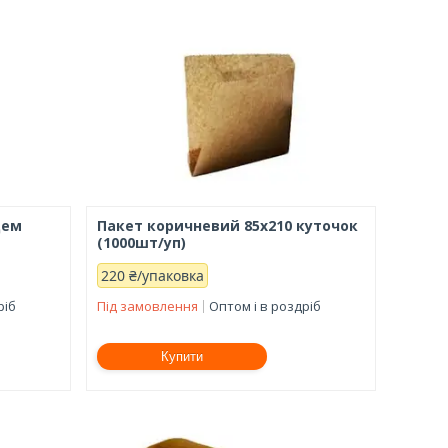
цем
Пакет коричневий 85х210 куточок
(1000шт/уп)
220 ₴/упаковка
ріб
Під замовлення
Оптом і в роздріб
Купити