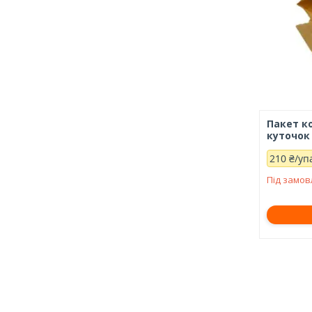
Пакет к
куточок
210 ₴/уп
Під замо