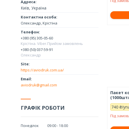
Під замо
Київ, Україна
Олександр, Крістіна
+380 (95) 305-05-60
Крістіна. Viber.Прийом замовлень
+380 (50) 037-59-91
Олександр
https://aviodruk.com.ua/
aviodruk@gmail.com
Пакет к
(1000шт/
ГРАФІК РОБОТИ
740 ₴/уп
Під замо
Понеділок
09:00
18:00