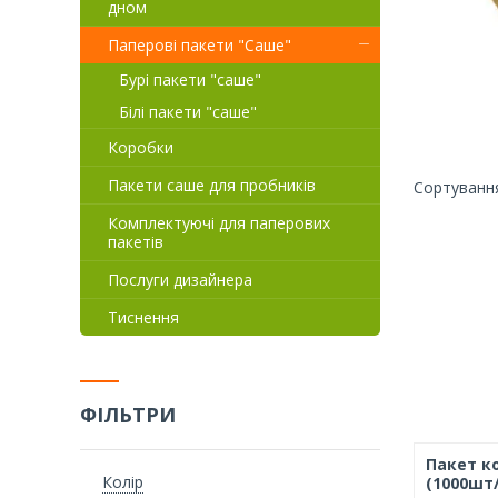
дном
Паперові пакети "Саше"
Бурі пакети "саше"
Білі пакети "саше"
Коробки
Пакети саше для пробників
Комплектуючі для паперових
пакетів
Послуги дизайнера
Тиснення
ФІЛЬТРИ
Пакет к
Колір
(1000шт/