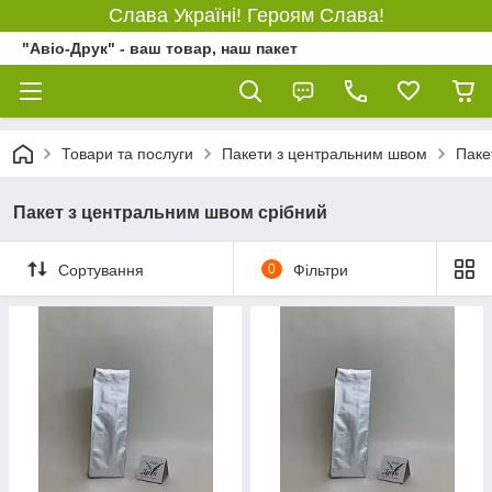
Слава Україні! Героям Слава!
"Авіо-Друк" - ваш товар, наш пакет
Товари та послуги
Пакети з центральним швом
Паке
Пакет з центральним швом срібний
Сортування
0
Фільтри