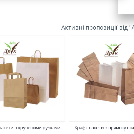
Активні пропозиції від "
 паперовий без ручок,
Упаковка Дой-пак, виготов
ачений для пакування та
технологією ZIP-Lock,
портування товарів та
застосовується в різних с
ктів харчування. Також
діяльності людини. У неї у
ові пакети можна
медичні препарати, ювелір
истовувати у кафе, барах та
різні сипучі продукти, які 
ранах для пакування продукції
захисту від вологи та бага
нос. Їжа на виніс, розміщена в
Використовуватиметься
-пакеті, також чудово
неодноразово.
струє турботу про клієнтів.
пакети з крученими ручками
Крафт пакети з прямокутн