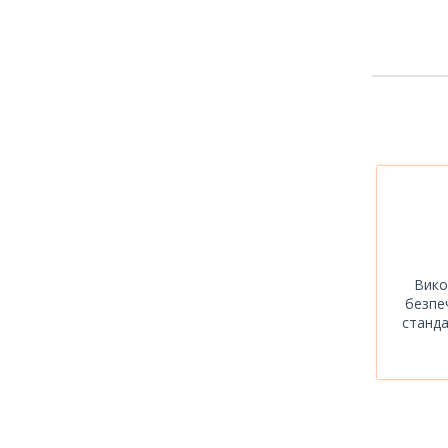
Вико
безпеч
станда