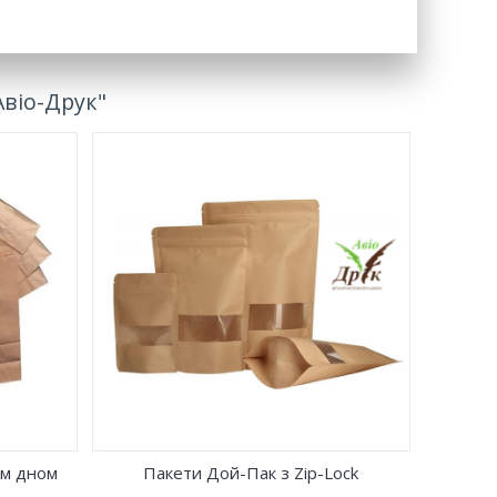
Авіо-Друк"
лена за
ферах
паковують
ні вироби,
потребують
то іншого.
им дном
Пакети Дой-Пак з Zip-Lock