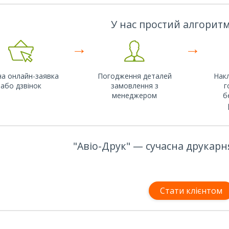
У нас простий алгоритм
→
→
на онлайн-заявка
Погодження деталей
Накл
або дзвінок
замовлення з
г
менеджером
б
"Авіо-Друк" — сучасна друкарн
Стати клієнтом