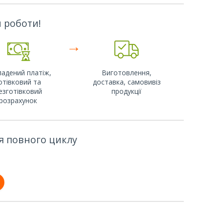
 роботи!
→
адений платіж,
Виготовлення,
отівковий та
доставка, самовивіз
езготівковий
продукції
розрахунок
я повного циклу