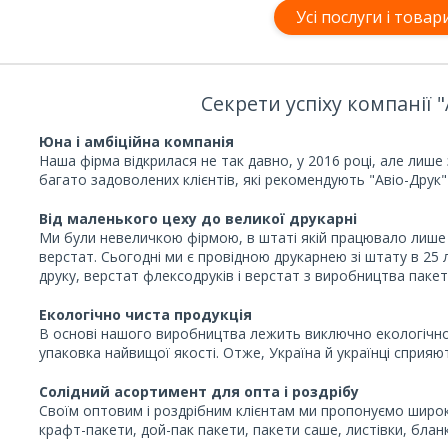
Усі послуги і товар
Секрети успіху компанії 
Юна і амбіційна компанія
Наша фірма відкрилася не так давно, у 2016 році, але лише 
багато задоволених клієнтів, які рекомендують "Авіо-Друк" 
Від маленького цеху до великої друкарні
Ми були невеличкою фірмою, в штаті якій працювало лише 
верстат. Сьогодні ми є провідною друкарнею зі штату в 25 
друку, верстат флексодруків і верстат з виробництва паке
Екологічно чиста продукція
В основі нашого виробництва лежить виключно екологічно 
упаковка найвищої якості. Отже, Україна й українці спри
Солідний асортимент для опта і роздрібу
Своїм оптовим і роздрібним клієнтам ми пропонуємо широ
крафт-пакети, дой-пак пакети, пакети саше, листівки, бланки