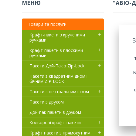
"АВІО-
Товари та послуги
Крафт-пакети з крученими
В
ручками
Крафт-пакети з плоскими
ручками
Пакети Дой-Пак з Zip-Lock
В
Пакети з квадратним дном і
бічним ZIP-LOCK
Пакети з центральним швом
Пакети з друком
Дой-пак пакети з друком
Кольорові крафт-пакети
Крафт пакети з прямокутним