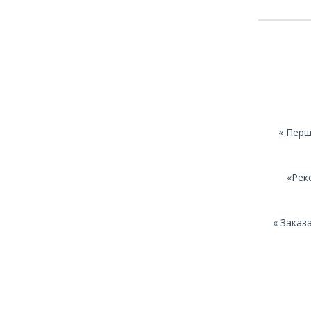
« Перш
«Рек
« Заказ