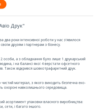
и
"Авіо Друк"
за два роки інтенсивної роботи у нас з'явилося
своїм друзям і партнерам з бізнесу.
2 особи, а з обладнання було лише 1 друкарський
людина, і на балансі якої 4 верстати офсетного
тів. Також відкрився шовкотрафаретний друк.
чистий матеріал, з якого виходить безпечна еко-
яють охороні навколишнього середовища.
кий асортимент упаковки власного виробництва:
, сети, і багато іншого.