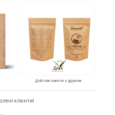
ой-пак з
ою zip-
стовувати
акож
ет
єнта.
Дой-пак пакети з друком
лені клієнти!