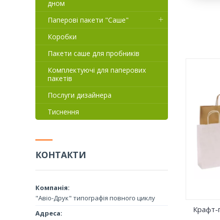
дном
Паперові пакети "Саше"
Коробки
Пакети саше для пробників
Комплектуючі для паперових
пакетів
Пакет
Послуги дизайнера
Пропонуємо вам недорогий варіант
призн
паперового пакету з крафту –
транс
Тиснення
розумну альтернативу пластиковим
проду
пакетам. Це надійна, красива та
папер
недорога упаковка для будь-яких
викор
товарів. Упаковки з крафт-паперу
ресто
мають високу міцність і є екологічно
на ви
КОНТАКТИ
чистим продуктом.
крафт
демон
"Авіо-Друк" типографія повного циклу
Крафт-