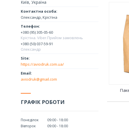
Київ, Україна
Олександр, Крістіна
Раді 
Пакети з центральним швом - це
вашог
зручна, міцна та екологічно чиста
+380 (95) 305-05-60
готов
упаковка для всіх видів продуктів
Крістіна. Viber.Прийом замовлень
зобра
харчування. Цей вид пакетів є
робит
+380 (50) 037-59-91
абсолютно безпечним, не містить
прива
Олександр
шкідливих компонентів і не завдає
мобі
шкоди при контакті з харчовими
чудов
продуктами.
будь-
https://aviodruk.com.ua/
aviodruk@gmail.com
Пак
ГРАФІК РОБОТИ
Понеділок
09:00
18:00
Вівторок
09:00
18:00