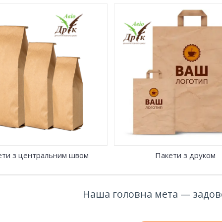
запропонувати пакети для
о бізнесу з печаткою. На
Пропонуємо пакети типу д
і пакети можуть бути нанесені
печаткою, зручною застібк
ження із символікою. Це
lock, яка дозволяє викори
ь пакет не лише стильною,
упаковку багаторазово. Т
бливою упаковкою, а й
можливе нанесення на пак
льним способом реклами. Що
інформації та символіки клі
о підкреслює елітний статус
якої компанії.
ети з центральним швом
Пакети з друком
Наша головна мета — задово