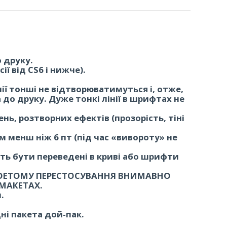
 друку.
ї від CS6 і нижче).
інії тонші не відтворюватимуться і, отже,
о друку. Дуже тонкі лінії в шрифтах не
, розтворних ефектів (прозорість, тіні
менш ніж 6 пт (під час «вивороту» не
ть бути переведені в криві або шрифти
ПОЕТОМУ ПЕРЕСТОСУВАННЯ ВНИМАВНО
 МАКЕТАХ.
.
дні пакета дой-пак.