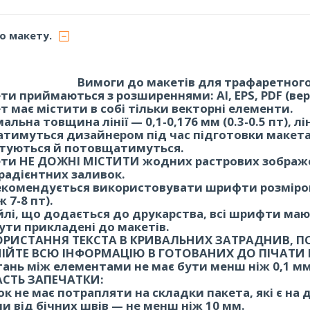
о макету.
Вимоги до макетів для трафаретного
и приймаються з розширеннями: AI, EPS, PDF (версі
т має містити в собі тільки векторні елементи.
альна товщина лінії — 0,1-0,176 мм (0.3-0.5 пт), л
тимуться дизайнером під час підготовки макета д
туються й потовщатимуться.
ти НЕ ДОЖНІ МІСТИТИ жодних растрових зображень
градієнтних заливок.
екомендується використовувати шрифти розміром 
 7-8 пт).
йлі, що додається до друкарства, всі шрифти маю
ути прикладені до макетів.
ОРИСТАННЯ ТЕКСТА В КРИВАЛЬНИХ ЗАТРАДНИВ, 
ІЙТЕ ВСЮ ІНФОРМАЦІЮ В ГОТОВАНИХ ДО ПІЧАТИ
тань між елементами не має бути менш ніж 0,1 мм
АСТЬ ЗАПЕЧАТКИ:
к не має потрапляти на складки пакета, які є на 
пи від бічних швів — не менш ніж 10 мм.