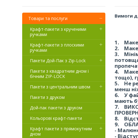
Вимоги д
Товари та послуги
Крафт-пакети з крученими
ручками
1. Макет
Крафт-пакети з плоскими
2. Маке
ручками
3. Мінім
потовща
Пакети Дой-Пак з Zip-Lock
пропеча
Пакети з квадратним дном і
4. Маке
бічним ZIP-LOCK
тощо), 
5. Не р
Пакети з центральним швом
менш ніж
6. У фа
Пакети з друком
мають б
7. ВИК
Дой-пак пакети з друком
ПРОВЕРН
8. Відс
Кольорові крафт-пакети
9. ОБЛ
Крафт пакети з прямокутним
- Малюно
дном
- Відсту