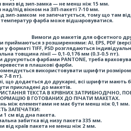
п вниз від зип-замка — не менш ніж 15 мм.
п над/під вікном на ЗІП-пакеті 7-10 мм.
над зип-замком не запечатується, тому що там від
 температур фарба може відшаровуватися.
и до макетів для офсетного дру
и приймаються з розширеннями: AI, EPS, PDF (версії
и у форматі TIFF, PSD розглядаються індивідуаль
альна товщина лінії — 0,1-0,176 мм (0.3-0.5 пт).
ти друкуються фарбами PANTONE, треба враховува
еревести в плашкові фарби.
екомендується використовувати шрифти розміром м
 7-8 пт).
лі, що додається до друкарні, всі шрифти мають 
ути прикладені до макетів.
РИСТАННЯ ТЕКСТА В КРІВНИХ ЗАТРИБНОДІЧНО, 
ФОРМАЦІЮ В ГОТОВАНИХ ДО ПІЧАТИ МАКЕТАХ.
ань між елементами не має бути менш ніж 0,1 мм.
СТЬ ЗАПЕЧАТКИ:
м 1 см від дна пакета.
альна забитка від низу пакета 335 мм.
пи від країв пакета не менш ніж 2 мм.