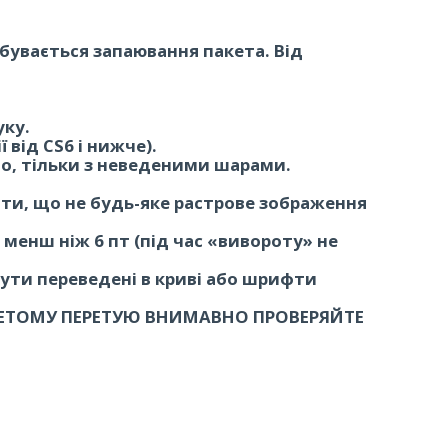
бувається запаювання пакета. Від
ку.
 від CS6 і нижче).
но, тільки з неведеними шарами.
ти, що не будь-яке растрове зображення
енш ніж 6 пт (під час «вивороту» не
бути переведені в криві або шрифти
ПОЕТОМУ ПЕРЕТУЮ ВНИМАВНО ПРОВЕРЯЙТЕ