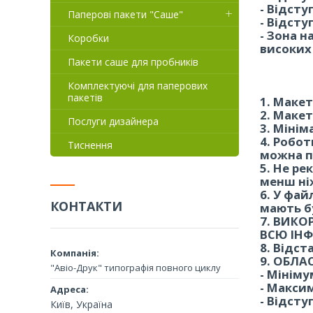
- Відсту
Паперові пакети "Саше"
- Відсту
- Зона 
Коробки
високих
Пакети саше для пробників
Комплектуючі для паперових
Вимог
пакетів
1. Макет
2. Макет
Послуги дизайнера
3. Мінім
4. Робо
Тиснення
можна п
5. Не р
менш ніж
6. У фай
КОНТАКТИ
мають б
7. ВИКО
ВСЮ ІН
8. Відст
9. ОБЛА
"Авіо-Друк" типографія повного циклу
- Мініму
- Максим
- Відсту
Київ, Україна