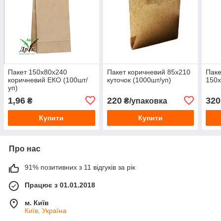
Пакет 150х80х240
Пакет коричневий 85х210
Паке
коричневий ЕКО (100шт/
куточок (1000шт/уп)
150х
уп)
1,96
220
320
₴
₴/упаковка
Купити
Купити
Про нас
91% позитивних з 11 відгуків за рік
Працює з 01.01.2018
м. Київ
Київ, Україна