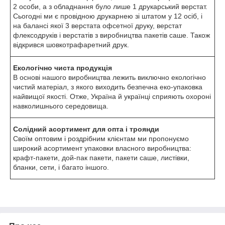
2 особи, а з обладнання було лише 1 друкарський верстат.
Сьогодні ми є провідною друкарнею зі штатом у 12 осіб, і
на балансі якої 3 верстата офсетної друку, верстат
флексодруків і верстатів з виробництва пакетів саше. Також
відкрився шовкотрафаретний друк.
Екологічно чиста продукція
В основі нашого виробництва лежить виключно екологічно
чистий матеріал, з якого виходить безпечна еко-упаковка
найвищої якості. Отже, Україна й українці сприяють охороні
навколишнього середовища.
Солідний асортимент для опта і троянди
Своїм оптовим і роздрібним клієнтам ми пропонуємо
широкий асортимент упаковки власного виробництва:
крафт-пакети, дой-пак пакети, пакети саше, листівки,
бланки, сети, і багато іншого.