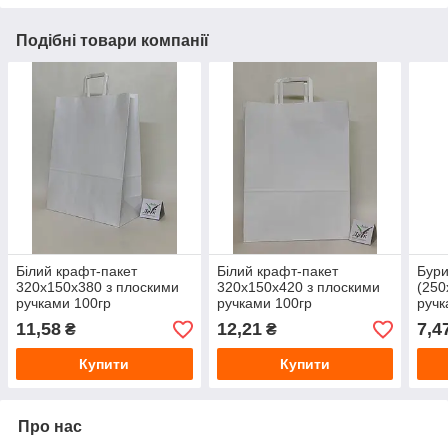
Подібні товари компанії
Білий крафт-пакет
Білий крафт-пакет
Бури
320х150х380 з плоскими
320х150х420 з плоскими
(250
ручками 100гр
ручками 100гр
ручк
11,58
12,21
7,4
₴
₴
Купити
Купити
Про нас