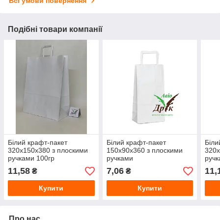
Всі умови повернення
Подібні товари компанії
Білий крафт-пакет
Білий крафт-пакет
Біли
320х150х380 з плоскими
150х90х360 з плоскими
320х
ручками 100гр
ручками
руч
11,58
7,06
11,
₴
₴
Купити
Купити
Про нас