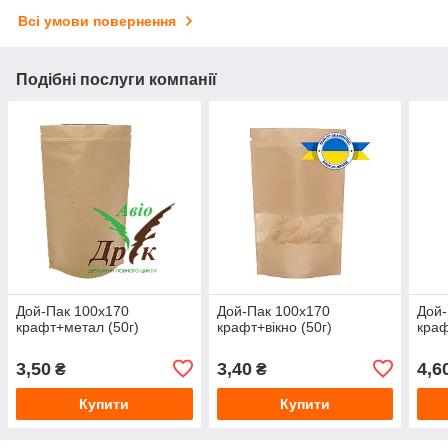
Всі умови повернення
Подібні послуги компанії
Дой-Пак 100х170
Дой-Пак 100х170
Дой-
крафт+метал (50г)
крафт+вікно (50г)
краф
3,50
3,40
4,6
₴
₴
Купити
Купити