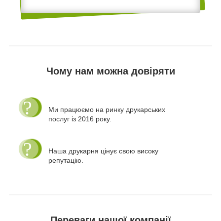
Чому нам можна довіряти
Ми працюємо на ринку друкарських
послуг із 2016 року.
Наша друкарня цінує свою високу
репутацію.
Переваги нашої компанії