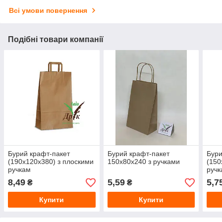
Всі умови повернення
Подібні товари компанії
Бурий крафт-пакет
Бурий крафт-пакет
Бури
(190х120х380) з плоскими
150х80х240 з ручками
(150
ручкам
ручк
8,49
5,59
5,7
₴
₴
Купити
Купити