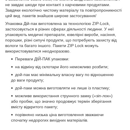
не завдає шкоди при контакті з харчовими продуктами.
Завдяки екологічно чистому матеріалу та повітропроникності
цей вид пакетів знайшов широке застосування/
Упаковка Дій-пак виготовлена ​​за технологією ZIP-Lock,
застосовується в різних сферах діяльності людини. У неї
упаковують медичні препарати, ювелірні вироби, насіння,
порошки, різні сипучі продукти, що потребують захисту від
вологи та багато іншого. Пакети ZIP Lock можуть
використовуватися неодноразово.
Переваги ДІЙ-ПАК упаковки:
на відміну від склотари його неможливо розбити;
дой-пак має мінімальну власну вагу по відношенню
до ваги продукту;
дой-паки можна виготовляти не лише із пластику;
можливе використання струнного замку («зіп-лок»)
або пробки, що значно продовжує термін зберігання
вмісту відкритого пакету;
порівняно низька ціна виготовлення зважаючи
спочатку недорогих вихідних матеріалів.