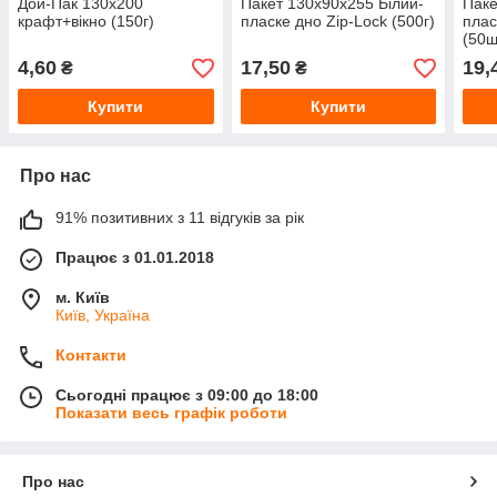
Дой-Пак 130x200
Пакет 130х90х255 Білий-
Паке
крафт+вікно (150г)
пласке дно Zip-Lock (500г)
плас
(50ш
4,60
17,50
19,
₴
₴
Купити
Купити
Про нас
91% позитивних з 11 відгуків за рік
Працює з 01.01.2018
м. Київ
Київ, Україна
Контакти
Сьогодні працює з 09:00 до 18:00
Показати весь графік роботи
Про нас