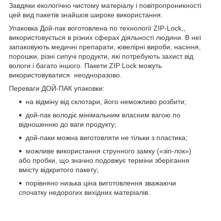
Завдяки екологічно чистому матеріалу і повітропроникності
цей вид пакетів знайшов широке використання.
Упаковка Дой-пак воготовлена по технології ZIP-Lock,,
використовується в різних сферах діяльності людини. В неї
запаковують медичні препарати, ювелірні вироби, насіння,
порошки, різні сипучі продукти, які потребують захист від
вологи і багато іншого. Пакети ZIP Lock можуть
використовуватися неодноразово.
Переваги ДОЙ-ПАК упаковки:
на відміну від склотари, його неможливо розбити;
дой-пак володіє мінімальним власним вагою по
відношенню до ваги продукту;
дой-паки можна виготовляти не тільки з пластика;
можливе використання струнного замку («зіп-лок»)
або пробки, що значно подовжує терміни зберігання
вмісту відкритого пакету;
порівняно низька ціна виготовлення зважаючи
спочатку недорогих вихідних матеріалів.