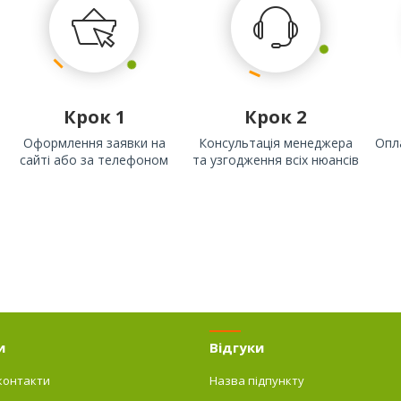
Крок 1
Крок 2
Оформлення заявки на
Консультація менеджера
Опл
сайті або за телефоном
та узгодження всіх нюансів
и
Відгуки
контакти
Назва підпункту