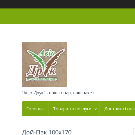
"Авіо-Друк" - ваш товар, наш пакет
Головна
Товари та послуги
Доставка і оп
Дой-Пак 100х170