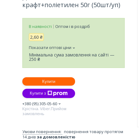
крафт+поліетилен 50г (50шт/уп)
В наявності
Оптом і в роздріб
2,60 ₴
Показати оптові ціни
Мінімальна сума замовлення на сайті —
250 ₴
Купити
Купити з
+380 (95) 305-05-60
Крістіна. Viber.Прийом
замовлень
повернення товару протягом
14 днів
за домовленістю