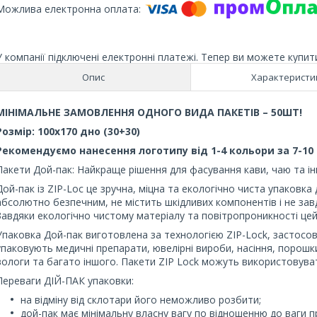
У компанії підключені електронні платежі. Тепер ви можете купит
Опис
Характеристи
МІНІМАЛЬНЕ ЗАМОВЛЕННЯ ОДНОГО ВИДА ПАКЕТІВ – 50ШТ!
Розмір: 100х170 дно (30+30)
Рекомендуємо нанесення логотипу від 1-4 кольори за 7-10 
Пакети Дой-пак: Найкраще рішення для фасування кави, чаю та ін
Дой-пак із ZIP-Loc це зручна, міцна та екологічно чиста упаковка 
абсолютно безпечним, не містить шкідливих компонентів і не зав
Завдяки екологічно чистому матеріалу та повітропроникності це
Упаковка Дой-пак виготовлена ​​за технологією ZIP-Lock, застосов
упаковують медичні препарати, ювелірні вироби, насіння, порошки
вологи та багато іншого. Пакети ZIP Lock можуть використовув
Переваги ДІЙ-ПАК упаковки:
на відміну від склотари його неможливо розбити;
дой-пак має мінімальну власну вагу по відношенню до ваги п