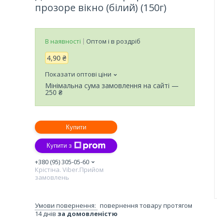
прозоре вікно (білий) (150г)
В наявності
Оптом і в роздріб
4,90 ₴
Показати оптові ціни
Мінімальна сума замовлення на сайті —
250 ₴
Купити
Купити з
+380 (95) 305-05-60
Крістіна. Viber.Прийом
замовлень
повернення товару протягом
14 днів
за домовленістю