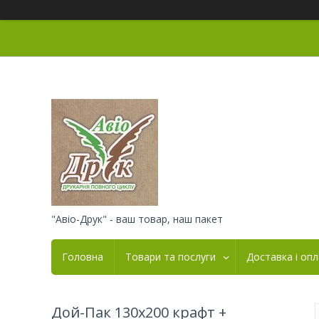
"Авіо-Друк" - ваш товар, наш пакет
Головна
Товари та послуги
Доставка і оп
Дой-Пак 130x200 крафт +