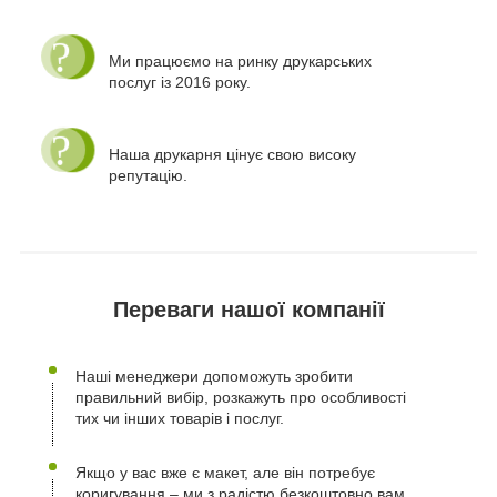
Ми працюємо на ринку друкарських
послуг із 2016 року.
Наша друкарня цінує свою високу
репутацію.
Переваги нашої компанії
Наші менеджери допоможуть зробити
правильний вибір, розкажуть про особливості
тих чи інших товарів і послуг.
Якщо у вас вже є макет, але він потребує
коригування – ми з радістю безкоштовно вам