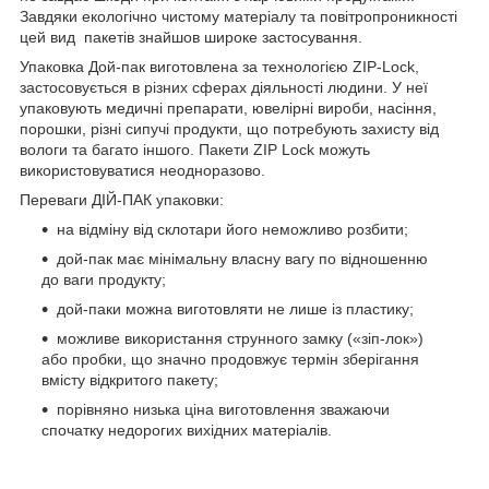
Завдяки екологічно чистому матеріалу та повітропроникності
цей вид пакетів знайшов широке застосування.
Упаковка Дой-пак виготовлена ​​за технологією ZIP-Lock,
застосовується в різних сферах діяльності людини. У неї
упаковують медичні препарати, ювелірні вироби, насіння,
порошки, різні сипучі продукти, що потребують захисту від
вологи та багато іншого. Пакети ZIP Lock можуть
використовуватися неодноразово.
Переваги ДІЙ-ПАК упаковки:
на відміну від склотари його неможливо розбити;
дой-пак має мінімальну власну вагу по відношенню
до ваги продукту;
дой-паки можна виготовляти не лише із пластику;
можливе використання струнного замку («зіп-лок»)
або пробки, що значно продовжує термін зберігання
вмісту відкритого пакету;
порівняно низька ціна виготовлення зважаючи
спочатку недорогих вихідних матеріалів.