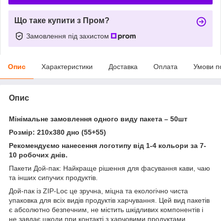
Що таке купити з Пром?
Замовлення під захистом
Опис
Характеристики
Доставка
Оплата
Умови п
Опис
Мінімальне замовлення одного виду пакета – 50шт
Розмір: 210х380 дно (55+55)
Рекомендуємо нанесення логотипу від 1-4 кольори за 7-
10 робочих днів.
Пакети Дой-пак: Найкраще рішення для фасування кави, чаю
та інших сипучих продуктів.
Дой-пак із ZIP-Loc це зручна, міцна та екологічно чиста
упаковка для всіх видів продуктів харчування. Цей вид пакетів
є абсолютно безпечним, не містить шкідливих компонентів і
не завдає шкоди при контакті з харчовими продуктами.