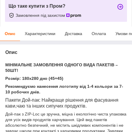
Що таке купити з Пром?
Замовлення під захистом
Опис
Характеристики
Доставка
Оплата
Умови п
Опис
МІНІМАЛЬНЕ ЗАМОВЛЕННЯ ОДНОГО ВИДА ПАКЕТІВ –
50ШТ!
Розмір: 180х280 дно (45+45)
Рекомендуємо нанесення логотипу від 1-4 кольори за 7-
10 робочих днів.
Пакети Дой-пак: Найкраще рішення для фасування
кави,чаю та інших сипучих продуктів.
Дой-пак з ZIP-Loc це зручна, міцна і екологічно чиста упаковка
для усіх видів продуктів харчування. Цей вид пакетів
абсолютно безпечний, не містить шкідливих компонентів і не
завдає шкоди при контакті з харчовими продуктами. Завдяки