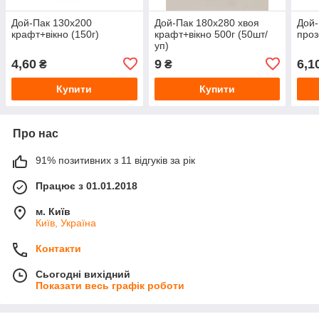
Дой-Пак 130x200
Дой-Пак 180х280 хвоя
Дой-
крафт+вікно (150г)
крафт+вікно 500г (50шт/
проз
уп)
4,60
9
6,1
₴
₴
Купити
Купити
Про нас
91% позитивних з 11 відгуків за рік
Працює з 01.01.2018
м. Київ
Київ, Україна
Контакти
Сьогодні вихідний
Показати весь графік роботи