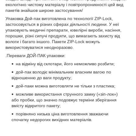
екологічно чистому матеріалу і повітропроникності цей вид
пакетів знайшов широке застосування/
Упаковка Дой-пак виготовлена по технології ZIP-Lock,
застосовується в різних сферах діяльності людини. У неї
упаковують медичні препарати, ювелірні вироби, насіння,
порошки, різні сипучі продукти, що вимагають захисту від
вологи і багато іншого. Пакети ZIP-Lock можуть
використовуватися неодноразово.
.Переваги ДОЙ-ПАК упаковки:
на відміну від склотари, його неможливо розбити;
дой-пак володіє мінімальним власним вагою по
відношенню до ваги продукту;
дой-паки можна виготовляти не тільки з пластика;
можливе використання струнного замку («зіп-лок»)
або пробки, що значно подовжує терміни зберігання
вмісту відкритого пакету;
порівняно низька ціна виготовлення зважаючи
спочатку недорогих вихідних матеріалів.