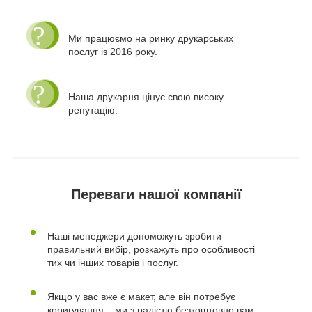
Ми працюємо на ринку друкарських
послуг із 2016 року.
Наша друкарня цінує свою високу
репутацію.
Переваги нашої компанії
Наші менеджери допоможуть зробити
правильний вибір, розкажуть про особливості
тих чи інших товарів і послуг.
Якщо у вас вже є макет, але він потребує
коригування – ми з радістю безкоштовно вам