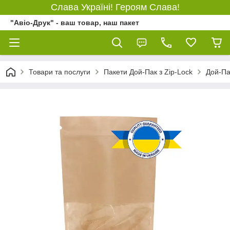
Слава Україні! Героям Слава!
"Авіо-Друк" - ваш товар, наш пакет
Товари та послуги
Пакети Дой-Пак з Zip-Lock
Дой-Па