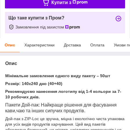
Купити з
Що таке купити з Пром?
Замовлення під захистом
Опис
Характеристики
Доставка
Оплата
Умови п
Опис
Мінімальне замовлення одного виду пакету – 50шт
Розмір: 140х240 дно (40+40)
Рекомендуємо нанесення логотипу від 1-4 кольори за 7-
10 робочих днів.
Пакети Дой-пак: Найкраще рішення для фасування
кави,чаю та інших сипучих продуктів.
Дой-пак з ZIP-Loc це зручна, міцна і екологічно чиста упаковка
для усіх видів продуктів харчування. Цей вид пакетів
абсолютно безпечний, не містить шкідливих компонентів і не