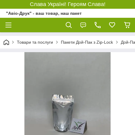
Слава Україні! Героям Слава!
"Авіо-Друк" - ваш товар, наш пакет
Товари та послуги
Пакети Дой-Пак з Zip-Lock
Дой-Па