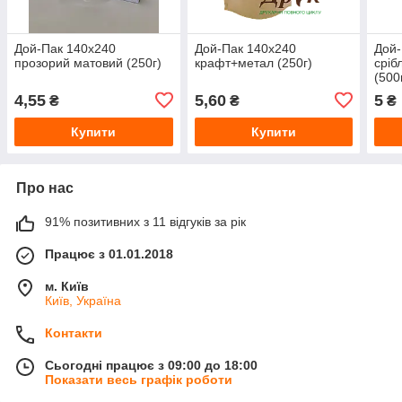
Дой-Пак 140х240
Дой-Пак 140х240
Дой-
прозорий матовий (250г)
крафт+метал (250г)
сріб
(500
4,55
5,60
5
₴
₴
₴
Купити
Купити
Про нас
91% позитивних з 11 відгуків за рік
Працює з 01.01.2018
м. Київ
Київ, Україна
Контакти
Сьогодні працює з 09:00 до 18:00
Показати весь графік роботи