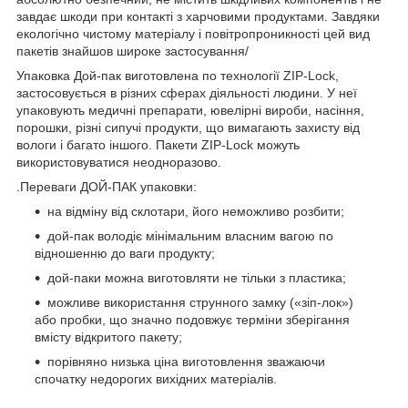
завдає шкоди при контакті з харчовими продуктами. Завдяки
екологічно чистому матеріалу і повітропроникності цей вид
пакетів знайшов широке застосування/
Упаковка Дой-пак виготовлена по технології ZIP-Lock,
застосовується в різних сферах діяльності людини. У неї
упаковують медичні препарати, ювелірні вироби, насіння,
порошки, різні сипучі продукти, що вимагають захисту від
вологи і багато іншого. Пакети ZIP-Lock можуть
використовуватися неодноразово.
.Переваги ДОЙ-ПАК упаковки:
на відміну від склотари, його неможливо розбити;
дой-пак володіє мінімальним власним вагою по
відношенню до ваги продукту;
дой-паки можна виготовляти не тільки з пластика;
можливе використання струнного замку («зіп-лок»)
або пробки, що значно подовжує терміни зберігання
вмісту відкритого пакету;
порівняно низька ціна виготовлення зважаючи
спочатку недорогих вихідних матеріалів.