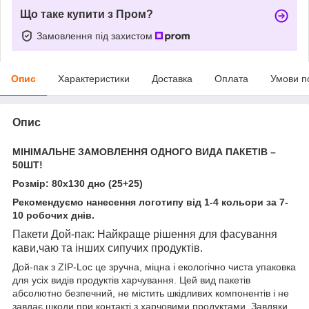
Що таке купити з Пром?
Замовлення під захистом
Опис
Характеристики
Доставка
Оплата
Умови п
Опис
МІНІМАЛЬНЕ ЗАМОВЛЕННЯ ОДНОГО ВИДА ПАКЕТІВ –
50ШТ!
Розмір: 80х130 дно (25+25)
Рекомендуємо нанесення логотипу від 1-4 кольори за 7-
10 робочих днів.
Пакети Дой-пак: Найкраще рішення для фасування
кави,чаю та інших сипучих продуктів.
Дой-пак з ZIP-Loc це зручна, міцна і екологічно чиста упаковка
для усіх видів продуктів харчування. Цей вид пакетів
абсолютно безпечний, не містить шкідливих компонентів і не
завдає шкоди при контакті з харчовими продуктами. Завдяки