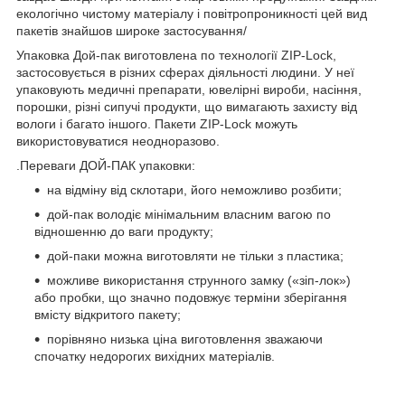
екологічно чистому матеріалу і повітропроникності цей вид
пакетів знайшов широке застосування/
Упаковка Дой-пак виготовлена по технології ZIP-Lock,
застосовується в різних сферах діяльності людини. У неї
упаковують медичні препарати, ювелірні вироби, насіння,
порошки, різні сипучі продукти, що вимагають захисту від
вологи і багато іншого. Пакети ZIP-Lock можуть
використовуватися неодноразово.
.Переваги ДОЙ-ПАК упаковки:
на відміну від склотари, його неможливо розбити;
дой-пак володіє мінімальним власним вагою по
відношенню до ваги продукту;
дой-паки можна виготовляти не тільки з пластика;
можливе використання струнного замку («зіп-лок»)
або пробки, що значно подовжує терміни зберігання
вмісту відкритого пакету;
порівняно низька ціна виготовлення зважаючи
спочатку недорогих вихідних матеріалів.