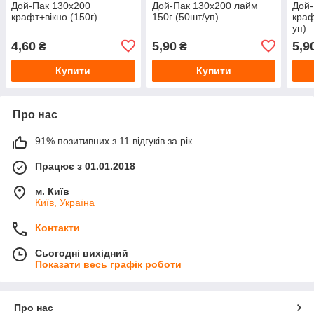
Дой-Пак 130x200
Дой-Пак 130x200 лайм
Дой-
крафт+вікно (150г)
150г (50шт/уп)
краф
уп)
4,60
5,90
5,9
₴
₴
Купити
Купити
Про нас
91% позитивних з 11 відгуків за рік
Працює з 01.01.2018
м. Київ
Київ, Україна
Контакти
Сьогодні вихідний
Показати весь графік роботи
Про нас