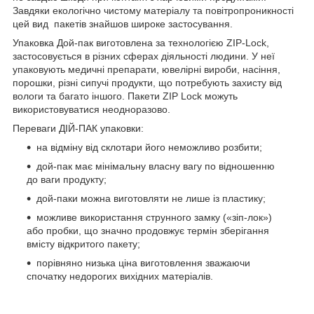
Завдяки екологічно чистому матеріалу та повітропроникності
цей вид пакетів знайшов широке застосування.
Упаковка Дой-пак виготовлена ​​за технологією ZIP-Lock,
застосовується в різних сферах діяльності людини. У неї
упаковують медичні препарати, ювелірні вироби, насіння,
порошки, різні сипучі продукти, що потребують захисту від
вологи та багато іншого. Пакети ZIP Lock можуть
використовуватися неодноразово.
Переваги ДІЙ-ПАК упаковки:
на відміну від склотари його неможливо розбити;
дой-пак має мінімальну власну вагу по відношенню
до ваги продукту;
дой-паки можна виготовляти не лише із пластику;
можливе використання струнного замку («зіп-лок»)
або пробки, що значно продовжує термін зберігання
вмісту відкритого пакету;
порівняно низька ціна виготовлення зважаючи
спочатку недорогих вихідних матеріалів.