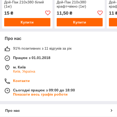
Дой-Пак 210х380 білий
Дой-Пак 210х380
Дой-
(1кг)
крафт+вікно (1кг)
краф
15
11,50
11
₴
₴
Купити
Купити
Про нас
91% позитивних з 11 відгуків за рік
Працює з 01.01.2018
м. Київ
Київ, Україна
Контакти
Сьогодні працює з 09:00 до 18:00
Показати весь графік роботи
Про нас