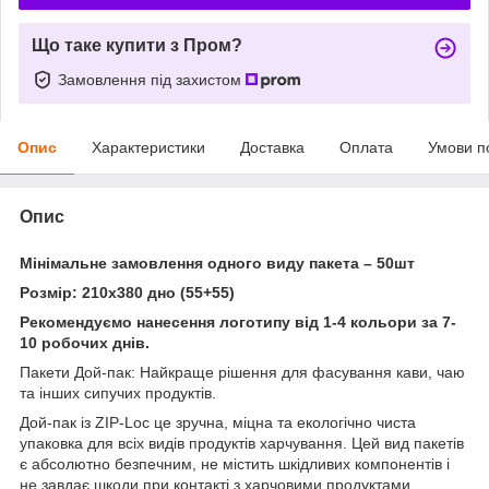
Що таке купити з Пром?
Замовлення під захистом
Опис
Характеристики
Доставка
Оплата
Умови п
Опис
Мінімальне замовлення одного виду пакета – 50шт
Розмір: 210х380 дно (55+55)
Рекомендуємо нанесення логотипу від 1-4 кольори за 7-
10 робочих днів.
Пакети Дой-пак: Найкраще рішення для фасування кави, чаю
та інших сипучих продуктів.
Дой-пак із ZIP-Loc це зручна, міцна та екологічно чиста
упаковка для всіх видів продуктів харчування. Цей вид пакетів
є абсолютно безпечним, не містить шкідливих компонентів і
не завдає шкоди при контакті з харчовими продуктами.