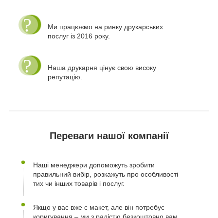
Ми працюємо на ринку друкарських
послуг із 2016 року.
Наша друкарня цінує свою високу
репутацію.
Переваги нашої компанії
Наші менеджери допоможуть зробити
правильний вибір, розкажуть про особливості
тих чи інших товарів і послуг.
Якщо у вас вже є макет, але він потребує
коригування – ми з радістю безкоштовно вам