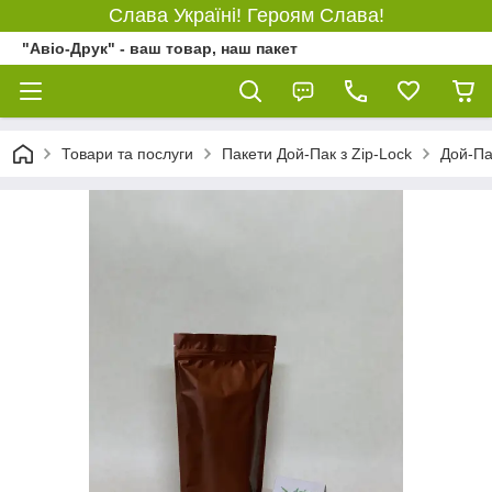
Слава Україні! Героям Слава!
"Авіо-Друк" - ваш товар, наш пакет
Товари та послуги
Пакети Дой-Пак з Zip-Lock
Дой-Па