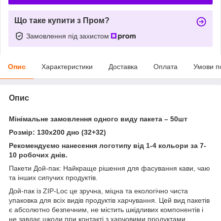
Що таке купити з Пром?
Замовлення під захистом
Опис
Характеристики
Доставка
Оплата
Умови п
Опис
Мінімальне замовлення одного виду пакета – 50шт
Розмір: 130х200 дно (32+32)
Рекомендуємо нанесення логотипу від 1-4 кольори за 7-
10 робочих днів.
Пакети Дой-пак: Найкраще рішення для фасування кави, чаю
та інших сипучих продуктів.
Дой-пак із ZIP-Loc це зручна, міцна та екологічно чиста
упаковка для всіх видів продуктів харчування. Цей вид пакетів
є абсолютно безпечним, не містить шкідливих компонентів і
не завдає шкоди при контакті з харчовими продуктами.