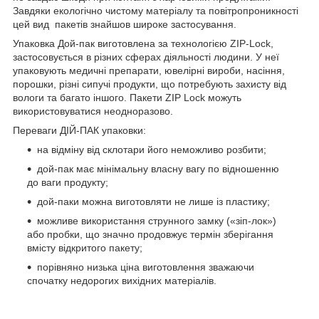
Завдяки екологічно чистому матеріалу та повітропроникності
цей вид пакетів знайшов широке застосування.
Упаковка Дой-пак виготовлена ​​за технологією ZIP-Lock,
застосовується в різних сферах діяльності людини. У неї
упаковують медичні препарати, ювелірні вироби, насіння,
порошки, різні сипучі продукти, що потребують захисту від
вологи та багато іншого. Пакети ZIP Lock можуть
використовуватися неодноразово.
Переваги ДІЙ-ПАК упаковки:
на відміну від склотари його неможливо розбити;
дой-пак має мінімальну власну вагу по відношенню
до ваги продукту;
дой-паки можна виготовляти не лише із пластику;
можливе використання струнного замку («зіп-лок»)
або пробки, що значно продовжує термін зберігання
вмісту відкритого пакету;
порівняно низька ціна виготовлення зважаючи
спочатку недорогих вихідних матеріалів.