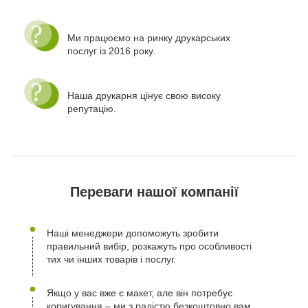
Ми працюємо на ринку друкарських
послуг із 2016 року.
Наша друкарня цінує свою високу
репутацію.
Переваги нашої компанії
Наші менеджери допоможуть зробити
правильний вибір, розкажуть про особливості
тих чи інших товарів і послуг.
Якщо у вас вже є макет, але він потребує
коригування – ми з радістю безкоштовно вам