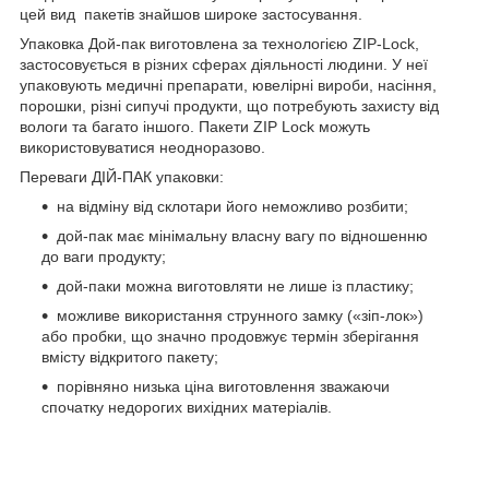
цей вид пакетів знайшов широке застосування.
Упаковка Дой-пак виготовлена ​​за технологією ZIP-Lock,
застосовується в різних сферах діяльності людини. У неї
упаковують медичні препарати, ювелірні вироби, насіння,
порошки, різні сипучі продукти, що потребують захисту від
вологи та багато іншого. Пакети ZIP Lock можуть
використовуватися неодноразово.
Переваги ДІЙ-ПАК упаковки:
на відміну від склотари його неможливо розбити;
дой-пак має мінімальну власну вагу по відношенню
до ваги продукту;
дой-паки можна виготовляти не лише із пластику;
можливе використання струнного замку («зіп-лок»)
або пробки, що значно продовжує термін зберігання
вмісту відкритого пакету;
порівняно низька ціна виготовлення зважаючи
спочатку недорогих вихідних матеріалів.