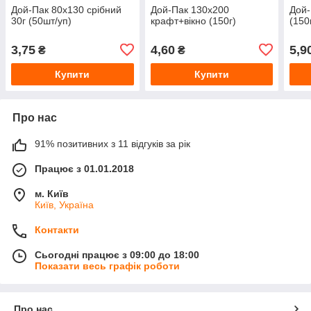
Дой-Пак 80х130 срібний
Дой-Пак 130x200
Дой-
30г (50шт/уп)
крафт+вікно (150г)
(150
3,75
4,60
5,9
₴
₴
Купити
Купити
Про нас
91% позитивних з 11 відгуків за рік
Працює з 01.01.2018
м. Київ
Київ, Україна
Контакти
Сьогодні працює з 09:00 до 18:00
Показати весь графік роботи
Про нас