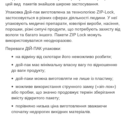
цей вид пакетів знайшов широке застосування.
Упаковка Дой-пак виготовлена ​​за технологією ZIP-Lock,
застосовується в різних сферах діяльності людини. У неї
упаковують медичні препарати, ювелірні вироби, насіння,
порошки, різні сипучі продукти, що потребують захисту від
вологи та багато іншого. Пакети ZIP Lock можуть
використовуватися неодноразово.
Переваги ДІЙ-ПАК упаковки:
на відміну від склотари його неможливо розбити;
дой-пак має мінімальну власну вагу по відношенню
до ваги продукту;
дой-паки можна виготовляти не лише із пластику;
можливе використання струнного замку («зіп-лок»)
або пробки, що значно продовжує термін зберігання
вмісту відкритого пакету;
порівняно низька ціна виготовлення зважаючи
спочатку недорогих вихідних матеріалів.