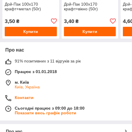
Дой-Пак 100х170
Дой-Пак 100х170
Дой-
крафт+метал (50г)
крафт+вікно (50г)
краф
3,50
3,40
4,6
₴
₴
Купити
Купити
Про нас
91% позитивних з 11 відгуків за рік
Працює з 01.01.2018
м. Київ
Київ, Україна
Контакти
Сьогодні працює з 09:00 до 18:00
Показати весь графік роботи
Про нас